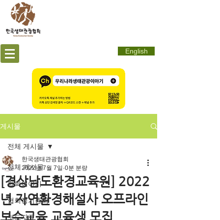
English
게시물
전체 게시물
한국생태관광협회
전체 게시물
2022년 7월 7일
0분 분량
[경상남도환경교육원] 2022
협회이야기
년 자연환경해설사 오프라인
협회정기총회
보수교육 교육생 모집
보도자료