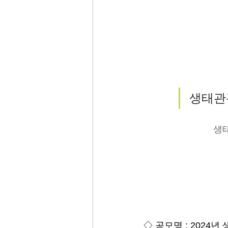
﻿생태
생
◇ 공모명 : 2024