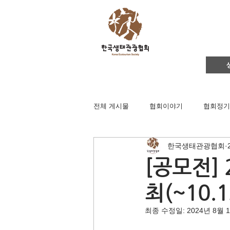
전체 게시물
협회이야기
협회정기
한국생태관광협회
영주댐바로알기
생태문화교실
[공모전]
최(~10.1
생태관광
이벤트
지역컨설
최종 수정일:
2024년 8월 
채용공고
후원회원 가입신청