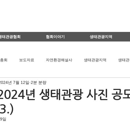
생태관광협회
협회이야기
생태관광지역
총회
보도자료
자연환경해설사
생태관광지역
생태관
2024년 7월 12일
2분 분량
이달의 생태관광지
생태관광 지역뉴스
영리더스클럽
 2024년 생태관광 사진 공
3.)
팅
연구용역관련
아카데미
간담회
기타
책 소개
19일
공익법인결산서류