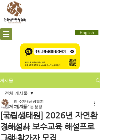
English
게시물
전체 게시물
한국생태관광협회
전체 게시물
7월 3일
1분 분량
[국립생태원] 2026년 자연환
협회이야기
경해설사 보수교육 해설프로
협회정기총회
그램 참가자 모집
보도자료