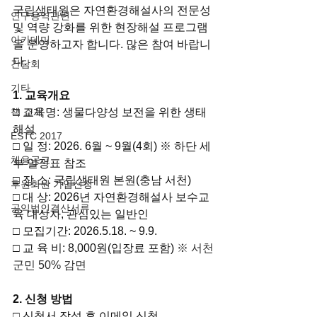
국립생태원은 자연환경해설사의 전문성 
연구용역관련
및 역량 강화를 위한 현장해설 프로그램
아카데미
을 운영하고자 합니다. 많은 참여 바랍니
다.
간담회
기타
1. 교육개요
​□ 교육명: 생물다양성 보전을 위한 생태 
책 소개
해설
ESTC 2017
□ 일 정: 2026. 6월 ~ 9월(4회) ※ 하단 세
채용공고
부 일정표 참조
□ 장 소: 국립생태원 본원(충남 서천)
후원회원 가입신청
​□ 대 상: 2026년 자연환경해설사 보수교
공익법인결산서류
육 대상자, 관심있는 일반인
□ 모집기간: 2026.5.18. ~ 9.9.
□ 교 육 비: 8,000원(입장료 포함) 
※ 서천
군민 50% 감면
2. 신청 방법
□ 신청서 작성 후 이메일 신청