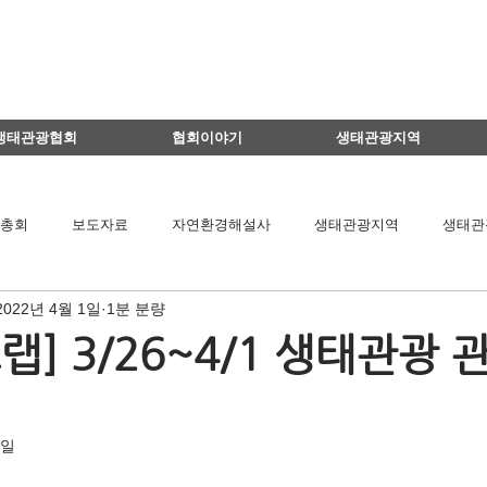
생태관광협회
협회이야기
생태관광지역
총회
보도자료
자연환경해설사
생태관광지역
생태관
2022년 4월 1일
1분 분량
이달의 생태관광지
생태관광 지역뉴스
영리더스클럽
] 3/26~4/1 생태관광 
팅
연구용역관련
아카데미
간담회
기타
책 소개
4일
공익법인결산서류