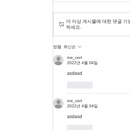
더 이상 게시물에 대한 댓글 기
하세요.
[공유] [체험] 덴마크 실케보그
호이스콜레/ 시민학교
정렬:
최신순
me_cert
2022년 4월 04일
asdasd
좋아요
me_cert
2022년 4월 04일
asdasd
좋아요