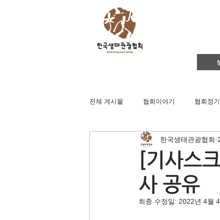
전체 게시물
협회이야기
협회정기
한국생태관광협회
영주댐바로알기
생태문화교실
[기사스크랩
사 공유
생태관광
이벤트
지역컨설
최종 수정일:
2022년 4월 
채용공고
후원회원 가입신청