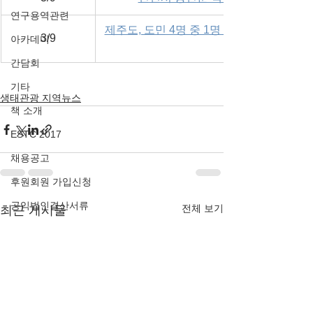
연구용역관련
제주도, 도민 4명 중 1명 대상 환경교육 
3/9
아카데미
간담회
기타
생태관광 지역뉴스
책 소개
ESTC 2017
채용공고
후원회원 가입신청
공익법인결산서류
전체 보기
최근 게시물