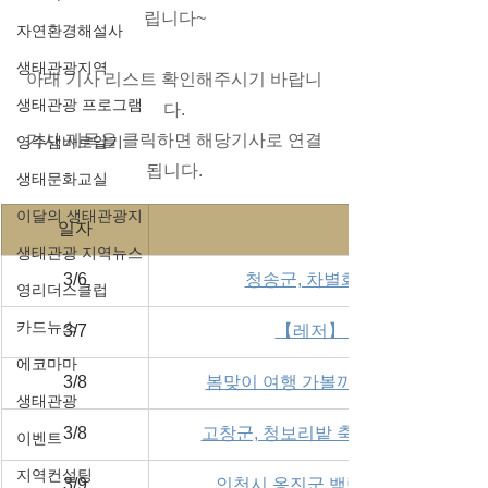
립니다~
자연환경해설사
생태관광지역
아래 기사 리스트 확인해주시기 바랍니
생태관광 프로그램
다.
기사 제목을 클릭하면 해당기사로 연결
영주댐바로알기
됩니다.
생태문화교실
이달의 생태관광지
일자
생태관광 지역뉴스
​3/6
청송군, 차별화한 글로컬 생태
영리더스클럽
카드뉴스
3/7
【레저】 자연과 공존하는
에코마마
3/8
봄맞이 여행 가볼까…'봄시즌 비대면 
생태관광
3/8
고창군, 청보리밭 축제, 2022 대한
이벤트
지역컨설팅
3/9
인천시 옹진군 백령·대청·소청도 