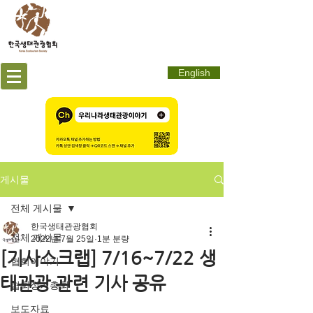
English
게시물
전체 게시물
한국생태관광협회
전체 게시물
2022년 7월 25일
1분 분량
[기사스크랩] 7/16~7/22 생
협회이야기
태관광 관련 기사 공유
협회정기총회
보도자료