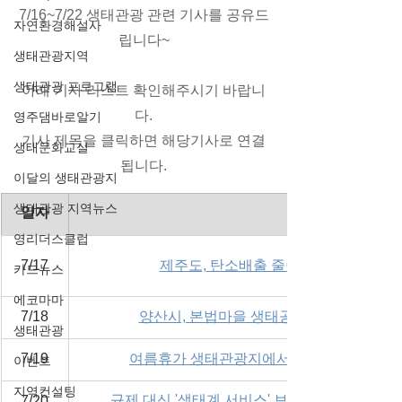
7/16~7/22 생태관광 관련 기사를 공유드
자연환경해설사
립니다~
생태관광지역
생태관광 프로그램
아래 기사 리스트 확인해주시기 바랍니
다.
영주댐바로알기
기사 제목을 클릭하면 해당기사로 연결
생태문화교실
됩니다.
이달의 생태관광지
생태관광 지역뉴스
일자
영리더스클럽
7/17
제주도, 탄소배출 줄이는 '생태관광 서
카드뉴스
에코마마
7/18
양산시, 본법마을 생태공원 조성 관광명소
생태관광
7/19
여름휴가 생태관광지에서…경남도, 주남저수
이벤트
지역컨설팅
규제 대신 '생태계 서비스' 보상… 곶자왈 '보
7/20