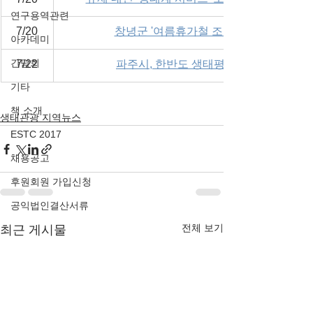
연구용역관련
7/20
창녕군 '여름휴가철 조용한 친환경 관광
아카데미
간담회
7/22
파주시, 한반도 생태평화 종합관광센터 
기타
책 소개
생태관광 지역뉴스
ESTC 2017
채용공고
후원회원 가입신청
공익법인결산서류
전체 보기
최근 게시물