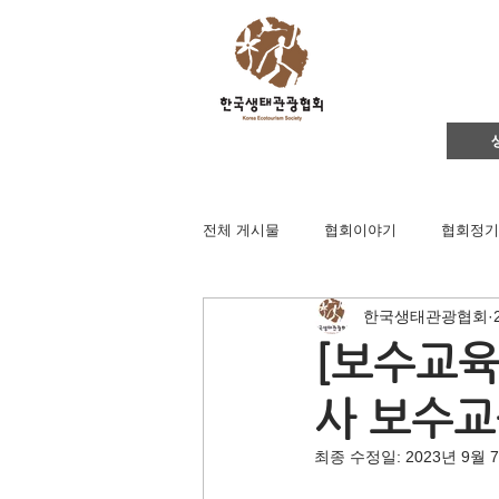
전체 게시물
협회이야기
협회정기
한국생태관광협회
영주댐바로알기
생태문화교실
[보수교육
사 보수교
생태관광
이벤트
지역컨설
최종 수정일:
2023년 9월 
채용공고
후원회원 가입신청