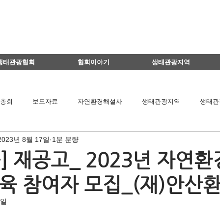
생태관광협회
협회이야기
생태관광지역
총회
보도자료
자연환경해설사
생태관광지역
생태관
2023년 8월 17일
1분 분량
이달의 생태관광지
생태관광 지역뉴스
영리더스클럽
] 재공고_ 2023년 자연
육 참여자 모집_(재)안산
팅
연구용역관련
아카데미
간담회
기타
책 소개
7일
공익법인결산서류