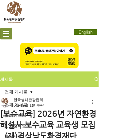
English
게시물
전체 게시물
한국생태관광협회
전체 게시물
6월 19일
1분 분량
[보수교육] 2026년 자연환경
협회이야기
해설사 보수교육 교육생 모집
협회정기총회
_(재)경상남도환경재단
보도자료