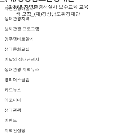
2026년 자연환경해설사 보수교육 교육
자연환경해설사
생 모집_
(재)경상남도환경재단
생태관광지역
생태관광 프로그램
영주댐바로알기
생태문화교실
이달의 생태관광지
생태관광 지역뉴스
영리더스클럽
카드뉴스
에코마마
생태관광
이벤트
지역컨설팅