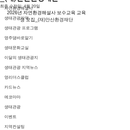
최종 수정일:
4월 20일
자연환경해설사
2026년 자연환경해설사 보수교육 교육
생태관광지역
생 모집_
(재)안산환경재단
생태관광 프로그램
영주댐바로알기
생태문화교실
이달의 생태관광지
생태관광 지역뉴스
영리더스클럽
카드뉴스
에코마마
생태관광
이벤트
지역컨설팅