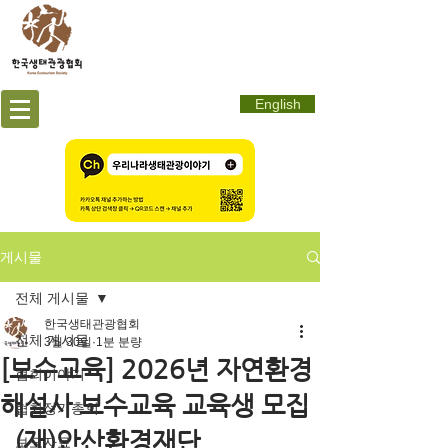
English
게시물
전체 게시물
한국생태관광협회
전체 게시물
3월 30일
1분 분량
[보수교육] 2026년 자연환경
협회이야기
해설사 보수교육 교육생 모집
협회정기총회
_(재)안산환경재단
보도자료