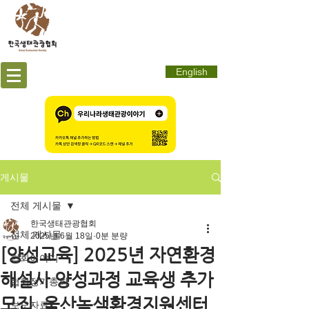
English
게시물
전체 게시물
한국생태관광협회
전체 게시물
2025년 6월 18일
0분 분량
[양성교육] 2025년 자연환경
협회이야기
해설사 양성과정 교육생 추가
협회정기총회
모집_울산녹색환경지원센터
보도자료