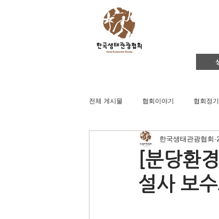
전체 게시물
협회이야기
협회정기
한국생태관광협회
영주댐바로알기
생태문화교실
[분당환경
설사 보수
생태관광
이벤트
지역컨설
채용공고
후원회원 가입신청