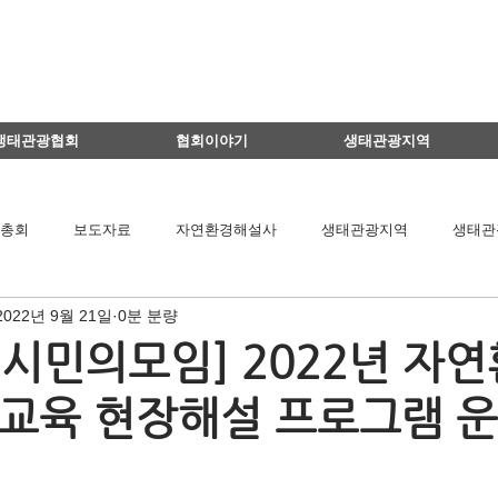
생태관광협회
협회이야기
생태관광지역
총회
보도자료
자연환경해설사
생태관광지역
생태관
2022년 9월 21일
0분 분량
이달의 생태관광지
생태관광 지역뉴스
영리더스클럽
시민의모임] 2022년 자
교육 현장해설 프로그램 
팅
연구용역관련
아카데미
간담회
기타
책 소개
공익법인결산서류