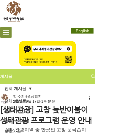
English
게시물
전체 게시물
한국생태관광협회
전체 게시물
2021년 9월 17일
1분 분량
[생태관광] 고창 늦반이불이
협회이야기
생태관광 프로그램 운영 안내
협회정기총회
생태관광지역 중 한곳인 고창 운곡습지
보도자료