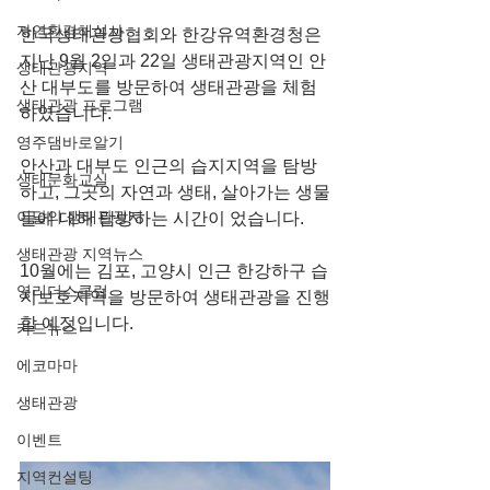
자연환경해설사
한국생태관광협회와 한강유역환경청은
지난 9월 2일과 22일 생태관광지역인 안
생태관광지역
산 대부도를 방문하여 생태관광을 체험
생태관광 프로그램
하였습니다.
영주댐바로알기
안산과 대부도 인근의 습지지역을 탐방
생태문화교실
하고, 그곳의 자연과 생태, 살아가는 생물
이달의 생태관광지
들에 대해 탐방하는 시간이 었습니다.
생태관광 지역뉴스
10월에는 김포, 고양시 인근 한강하구 습
영리더스클럽
지보호지역을 방문하여 생태관광을 진행
할 예정입니다.
카드뉴스
에코마마
생태관광
이벤트
지역컨설팅