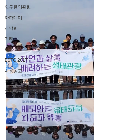
연구용역관련
아카데미
간담회
기타
책 소개
ESTC 2017
채용공고
후원회원 가입신청
공익법인결산서류