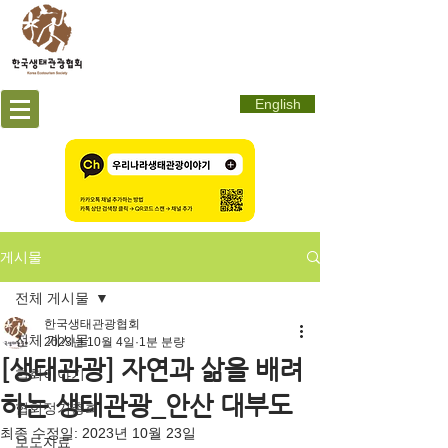
English
게시물
전체 게시물
한국생태관광협회
전체 게시물
2023년 10월 4일
1분 분량
[생태관광] 자연과 삶을 배려
협회이야기
하는 생태관광_안산 대부도
협회정기총회
최종 수정일:
2023년 10월 23일
보도자료