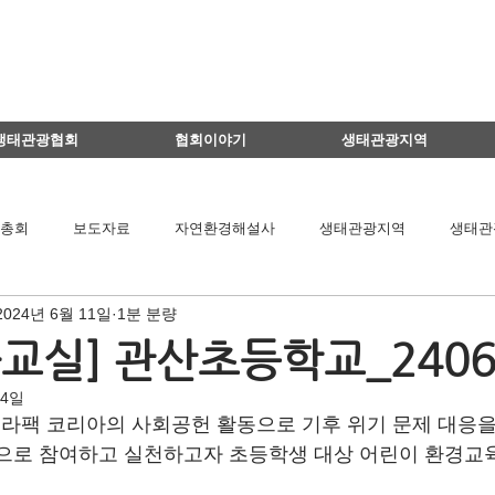
생태관광협회
협회이야기
생태관광지역
총회
보도자료
자연환경해설사
생태관광지역
생태관
2024년 6월 11일
1분 분량
이달의 생태관광지
생태관광 지역뉴스
영리더스클럽
교실] 관산초등학교_2406
14일
팅
연구용역관련
아카데미
간담회
기타
책 소개
팩 코리아의 사회공헌 활동으로 기후 위기 문제 대응을 
으로 참여하고 실천하고자 초등학생 대상 어린이 환경교
공익법인결산서류