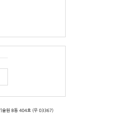
태문화교실] 지구를 지키는
팩! 박달초등학교
0715
업기술원 B동 404호 (우 03367)