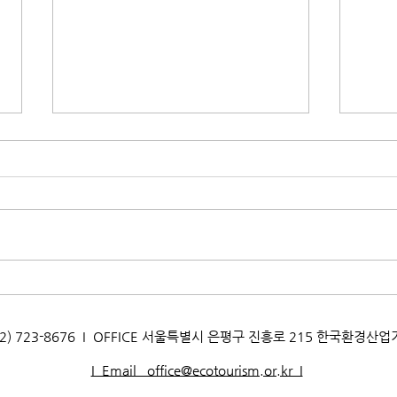
[생태문화교실] 지구를 지키는
[생
멸균팩! 박달초등학교
멸균
_260720
_26
AX. 02) 723-8676 I OFFICE 서울특별시 은평구 진흥로 215 한국환경산
I Email office@ecotourism.or.kr I