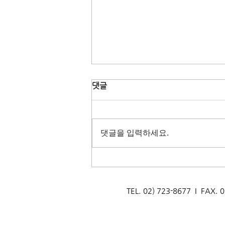
댓글
댓글을 입력하세요.
[생태문화교실] 지구를 지키는
멸균팩! 박달초등학교
_260722
TEL. 02) 723-8677 I F