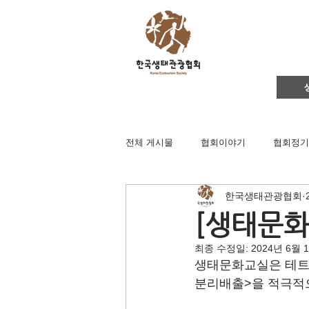
전체 게시물
협회이야기
협회정기
한국생태관광협회
영주댐바로알기
생태문화교실
[생태문화
최종 수정일:
2024년 6월 
생태관광
이벤트
지역컨설
생태문화교실은 테트라
분리배출>을 적극적
채용공고
후원회원 가입신청