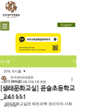
English
게시물
전체 게시물
한국생태관광협회
전체 게시물
2024년 11월 12일
1분 분량
[생태문화교실] 윤슬초등학교
협회이야기
_241111
협회정기총회
생태문화교실은 테트라팩 코리아의 사회
보도자료