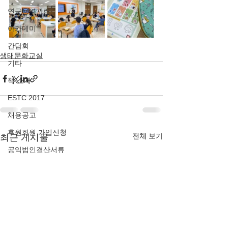
연구용역관련
아카데미
간담회
생태문화교실
기타
책 소개
ESTC 2017
채용공고
후원회원 가입신청
전체 보기
최근 게시물
공익법인결산서류