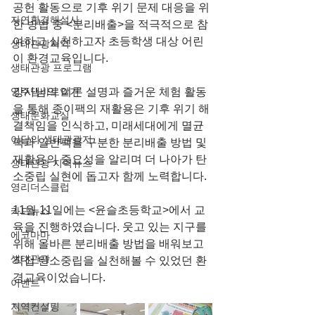
공헌 활동으로 기후 위기 문제 대응을 위
자연환경해설사
한 방법 중 <분리배출>을 적극적으로 참
여하고 실천하고자 초등학생 대상 어린
생태관광지역
이 환경교육입니다.
생태관광 프로그램
영주댐바로알기
강사님의 이론 설명과 즐거운 체험 활동
을 통해 종이팩의 재활용은 기후 위기 해
생태문화교실
결책임을 인식하고, 미래세대에게 멸균
이달의 생태관광지
팩과 일반팩을 구분한 분리배출 방법 및 
재활용의 중요성을 알리며 더 나아가 탄
생태관광 지역뉴스
소중립 실현에 돕고자 함께 노력합니다.
영리더스클럽
11월 11일에는 <윤슬초등학교>에서 교
카드뉴스
육을 진행하였습니다. 웃고 있는 지구를 
에코마마
위해 올바른 분리배출 방법을 배워보고 
생태관광
직접 탄소중립을 실천해볼 수 있었던 환
경교육이었습니다.
이벤트
지역컨설팅