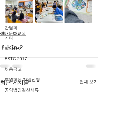
연구용역관련
아카데미
간담회
생태문화교실
기타
책 소개
ESTC 2017
채용공고
후원회원 가입신청
전체 보기
최근 게시물
공익법인결산서류