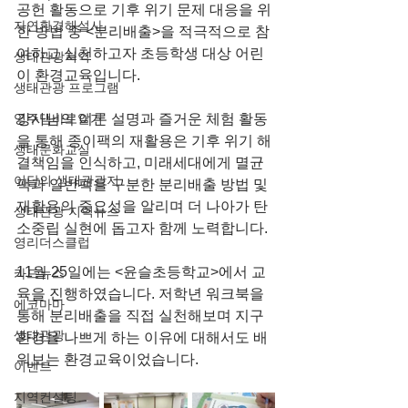
공헌 활동으로 기후 위기 문제 대응을 위
자연환경해설사
한 방법 중 <분리배출>을 적극적으로 참
여하고 실천하고자 초등학생 대상 어린
생태관광지역
이 환경교육입니다.
생태관광 프로그램
영주댐바로알기
강사님의 이론 설명과 즐거운 체험 활동
을 통해 종이팩의 재활용은 기후 위기 해
생태문화교실
결책임을 인식하고, 미래세대에게 멸균
이달의 생태관광지
팩과 일반팩을 구분한 분리배출 방법 및 
재활용의 중요성을 알리며 더 나아가 탄
생태관광 지역뉴스
소중립 실현에 돕고자 함께 노력합니다.
영리더스클럽
11월 25일에는 <윤슬초등학교>에서 교
카드뉴스
육을 진행하였습니다. 저학년 워크북을 
에코마마
통해 분리배출을 직접 실천해보며 지구
생태관광
환경을 나쁘게 하는 이유에 대해서도 배
워보는 환경교육이었습니다.
이벤트
지역컨설팅