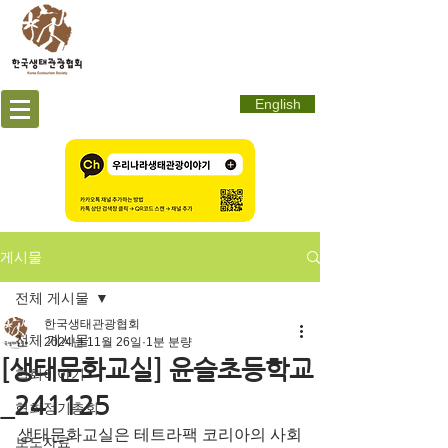
English
게시물
전체 게시물
한국생태관광협회
전체 게시물
2024년 11월 26일
1분 분량
[생태문화교실] 윤슬초등학교
협회이야기
_241125
협회정기총회
생태문화교실은 테트라팩 코리아의 사회
보도자료