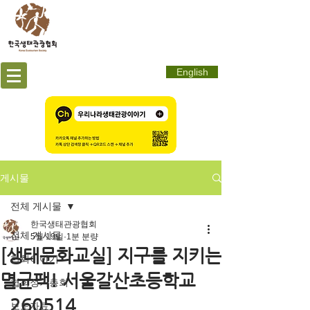
English
게시물
전체 게시물
한국생태관광협회
전체 게시물
5월 19일
1분 분량
[생태문화교실] 지구를 지키는
협회이야기
멸균팩! 서울갈산초등학교
협회정기총회
_260514
보도자료