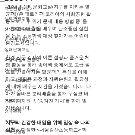
'2026년 생태문화교실(지구를 지키는 멸
자연환경해설사
균팩!)'은 테트라팩 코리아의 사회공헌 활
생태관광지역
동으로 기후 위기 문제 대응 방법 중 '올
바른 분리배출'을 배우며 탄소중립 실현
생태관광 프로그램
을 돕는 초등학생 대상 찾아가는 어린이 
영주댐바로알기
환경교육입니다.
생태문화교실
환경 전문 강사의 이론 설명과 즐거운 체
이달의 생태관광지
험 활동을 통해 종이팩 중에서도 고급 펄
생태관광 지역뉴스
프로 만들어지는 멸균팩의 특성을 이해
하고, 재활용 과정과 자원순환의 필요성
영리더스클럽
에 대해 배우는 시간을 가졌습니다. 더 나
카드뉴스
아가 올바른 분리배출을 통해 무심코 버
에코마마
려지던 자원 속 '숨겨진 가치'를 함께 발
견했습니다.
생태관광
이벤트
지구의 건강한 내일을 위해 일상 속 나의 
실천
을 다짐한 <서울갈산초등학교> 학
지역컨설팅