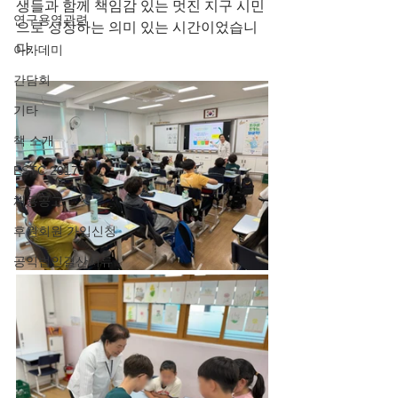
생들과 함께 책임감 있는 멋진 지구 시민
연구용역관련
으로 성장하는 의미 있는 시간이었습니
다.
아카데미
간담회
기타
책 소개
ESTC 2017
채용공고
후원회원 가입신청
공익법인결산서류