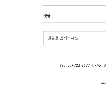
댓글
댓글을 입력하세요.
[생태문화교실] 지구를 지키는
멸균팩! 서울금화초등학교
_260806
TEL. 02) 723-8677 I F
문의