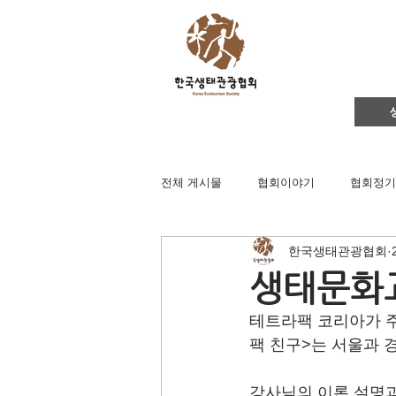
전체 게시물
협회이야기
협회정기
한국생태관광협회
영주댐바로알기
생태문화교실
생태문화교
테트라팩 코리아가 
생태관광
이벤트
지역컨설
팩 친구>는 서울과
강사님의 이론 설명과
채용공고
후원회원 가입신청