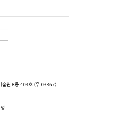
태문화교실] 지구를 지키는
팩! 박달초등학교
0720
업기술원 B동 404호 (우 03367)
운영