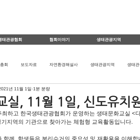
생태관광협회
협회이야기
생태관광지역
총회
보도자료
자연환경해설사
생태관광지역
생태관
2021년 11월 1일
1분 분량
이달의 생태관광지
생태관광 지역뉴스
영리더스클럽
실, 11월 1일, 신도유치
주최하고 한국생태관광협회가 운영하는 생태문화교실 <다
팅
연구용역관련
아카데미
간담회
기타
책 소개
 경기지역의 기관으로 찾아가는 체험형 교육활동입니다.
 함께  학생들은 분리수거의 중요성 및 재활용을 이해합
공익법인결산서류