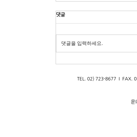
댓글
댓글을 입력하세요.
[생태문화교실] 지구를 지키는
멸균팩! 박달초등학교
_260722
TEL. 02) 723-8677 I F
문의