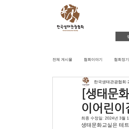
전체 게시물
협회이야기
협회정기
한국생태관광협회
영주댐바로알기
생태문화교실
[생태문화
이어린이
생태관광
이벤트
지역컨설
최종 수정일:
2024년 3월 
생태문화교실은 테트
채용공고
후원회원 가입신청