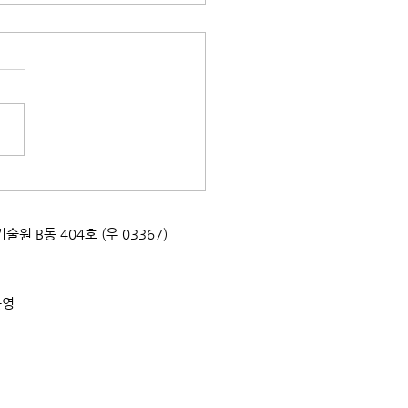
태문화교실] 지구를 지키는
팩! 박달초등학교
0715
업기술원 B동 404호 (우 03367)
운영