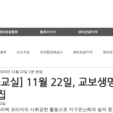
생태관광협회
협회이야기
생태관광지역
총회
보도자료
자연환경해설사
생태관광지역
생태관
2023년 11월 22일
1분 분량
이달의 생태관광지
생태관광 지역뉴스
영리더스클럽
교실] 11월 22일, 교보
집
팅
연구용역관련
아카데미
간담회
기타
책 소개
12일
라팩 코리아의 사회공헌 활동으로 지구온난화와 숲의 중
공익법인결산서류