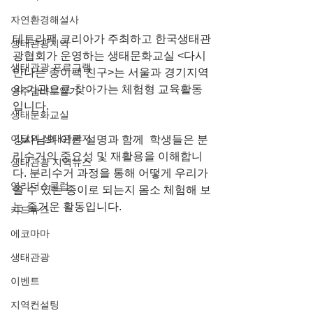
자연환경해설사
테트라팩 코리아가 주최하고 한국생태관
생태관광지역
광협회가 운영하는 생태문화교실 <다시 
생태관광 프로그램
만나는 종이팩 친구>는 서울과 경기지역
의 기관으로 찾아가는 체험형 교육활동
영주댐바로알기
입니다.
생태문화교실
이달의 생태관광지
강사님의 이론 설명과 함께  학생들은 분
리수거의 중요성 및 재활용을 이해합니
생태관광 지역뉴스
다. 분리수거 과정을 통해 어떻게 우리가 
영리더스클럽
쓸 수 있는 종이로 되는지 몸소 체험해 보
는 즐거운 활동입니다.
카드뉴스
에코마마
생태관광
이벤트
지역컨설팅