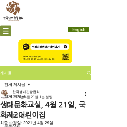
English
게시물
전체 게시물
한국생태관광협회
전체 게시물
2021년 4월 21일
1분 분량
생태문화교실, 4월 21일, 국
협회이야기
회제2어린이집
협회정기총회
최종 수정일:
2021년 4월 29일
보도자료