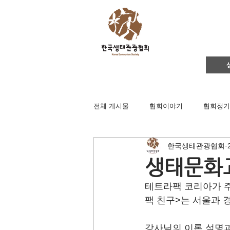
전체 게시물
협회이야기
협회정기
한국생태관광협회
영주댐바로알기
생태문화교실
생태문화교
테트라팩 코리아가 
생태관광
이벤트
지역컨설
팩 친구>는 서울과
강사님의 이론 설명과
채용공고
후원회원 가입신청