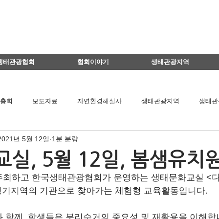
생태관광협회
협회이야기
생태관광지역
총회
보도자료
자연환경해설사
생태관광지역
생태관
2021년 5월 12일
1분 분량
이달의 생태관광지
생태관광 지역뉴스
영리더스클럽
실, 5월 12일, 봄샘유치
주최하고 한국생태관광협회가 운영하는 생태문화교실 <다
팅
연구용역관련
아카데미
간담회
기타
책 소개
 경기지역의 기관으로 찾아가는 체험형 교육활동입니다.
 함께  학생들은 분리수거의 중요성 및 재활용을 이해합
공익법인결산서류