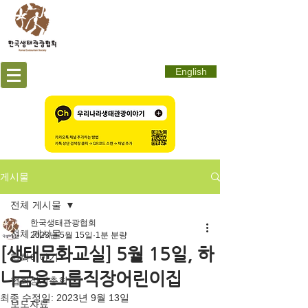
English
게시물
전체 게시물
한국생태관광협회
전체 게시물
2023년 5월 15일
1분 분량
[생태문화교실] 5월 15일, 하
협회이야기
나금융그룹직장어린이집
협회정기총회
최종 수정일:
2023년 9월 13일
보도자료