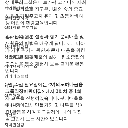
생태문화교실은 테트라팩 코리아의 사회
자연환경해설사
공헌 활동으로 지구온난화와 숲의 중요
성을 일깨워주고자 유아 및 초등학생 대
생태관광지역
상 어린이 환경교육입니다.
생태관광 프로그램
강사님의 이론 설명과 함께 분리배출 및 
영주댐바로알기
재활용의 방법을 배우게 됩니다. 더 나아
생태문화교실
가 기후 위기의 원인과 문제 대응을 위한 
이달의 생태관광지
방법으로 분리배출의 실천 · 탄소중립의 
중요성을 몸소 체험해 보는 즐거운 활동
생태관광 지역뉴스
입니다.
영리더스클럽
5월 15일 월요일에는
 <여의도하나금융
카드뉴스
그룹직장어린이집> 
에서 3회차 중 1회
에코마마
차 교육을 진행하였습니다. 분리배출을 
통한 종이엽서 만들기와 및 나무를 심어
생태관광
요! 활동을 하며 지구환경에  나의 다짐
이벤트
을 고민해 보는 시간이었습니다.
지역컨설팅