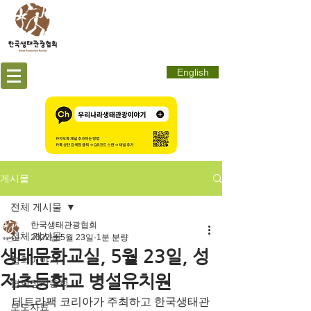
English
게시물
전체 게시물
한국생태관광협회
전체 게시물
2022년 5월 23일
1분 분량
생태문화교실, 5월 23일, 성
협회이야기
저초등학교 병설유치원
협회정기총회
테트라팩 코리아가 주최하고 한국생태관
보도자료