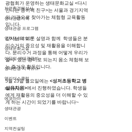
광협회가 운영하는 생태문화교실 <다시 
자연환경해설사
만나는 종이팩 친구>는 서울과 경기지역
의 기관으로 찾아가는 체험형 교육활동
생태관광지역
입니다.
생태관광 프로그램
영주댐바로알기
강사님의 이론 설명과 함께  학생들은 분
리수거의 중요성 및 재활용을 이해합니
생태문화교실
다. 분리수거 과정을 통해 어떻게 우리가 
이달의 생태관광지
쓸 수 있는 종이로 되는지 몸소 체험해 보
는 즐거운 활동입니다.
생태관광 지역뉴스
영리더스클럽
5월 23일 월요일에는 
<성저초등학교 병
설유치원>
에서 진행하였습니다. 학생들
카드뉴스
에게 재활용의 중요성을 더 이해할 수 있
에코마마
게 하는 시간이 되었기를 바랍니다~
생태관광
이벤트
지역컨설팅