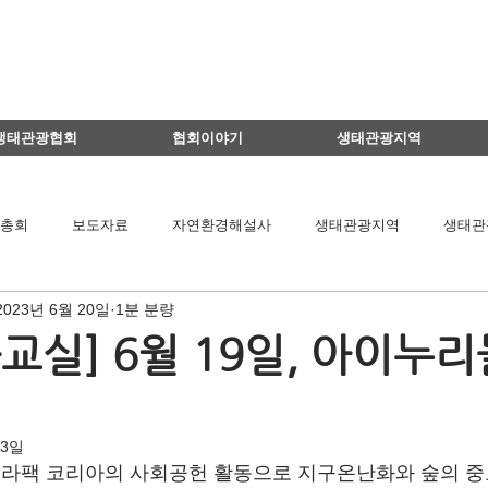
생태관광협회
협회이야기
생태관광지역
총회
보도자료
자연환경해설사
생태관광지역
생태관
2023년 6월 20일
1분 분량
이달의 생태관광지
생태관광 지역뉴스
영리더스클럽
교실] 6월 19일, 아이누
팅
연구용역관련
아카데미
간담회
기타
책 소개
13일
라팩 코리아의 사회공헌 활동으로 지구온난화와 숲의 중
공익법인결산서류