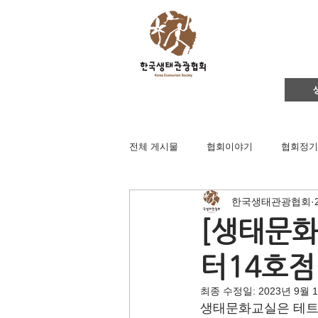
전체 게시물
협회이야기
협회정기
한국생태관광협회
영주댐바로알기
생태문화교실
[생태문화
터14호점
생태관광
이벤트
지역컨설
최종 수정일:
2023년 9월 
생태문화교실은 테트
채용공고
후원회원 가입신청