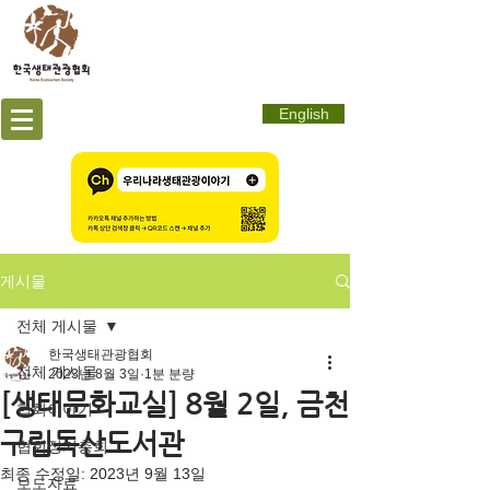
English
게시물
전체 게시물
한국생태관광협회
전체 게시물
2023년 8월 3일
1분 분량
[생태문화교실] 8월 2일, 금천
협회이야기
구립독산도서관
협회정기총회
최종 수정일:
2023년 9월 13일
보도자료