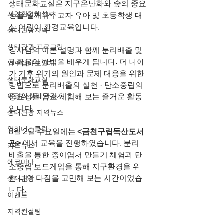
생태문화교실은 지구온난화와 숲의 중요
자연환경해설사
성을 일깨워주고자 유아 및 초등학생 대
상 어린이 환경교육입니다.
생태관광지역
생태관광 프로그램
강사님의 이론 설명과 함께 분리배출 및 
재활용의 방법을 배우게 됩니다. 더 나아
영주댐바로알기
가 기후 위기의 원인과 문제 대응을 위한 
생태문화교실
방법으로 분리배출의 실천 · 탄소중립의 
이달의 생태관광지
중요성을 몸소 체험해 보는 즐거운 활동
입니다.
생태관광 지역뉴스
영리더스클럽
8월 2일 수요일에는
 <금천구립독산도서
관> 
에서 교육을 진행하였습니다. 분리
카드뉴스
배출을 통한 종이엽서 만들기 체험과 탄
에코마마
소중립 보드게임을 통해 지구환경을 위
한 나의 다짐을 고민해 보는 시간이었습
생태관광
니다.
이벤트
지역컨설팅