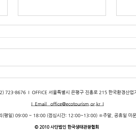
[생태문화교실] 지구를 지키는
[생
멸균팩! 박달초등학교
멸균
_260722
_26
AX. 02) 723-8676 I OFFICE 서울특별시 은평구 진흥로 215 한국환경산
I Email office@ecotourism.or.kr I
(평일) 09:00 ~ 18:00 (점심시간: 12:00~13:00) ※주말, 공휴일 미
© 2010 사단법인 한국생태관광협회