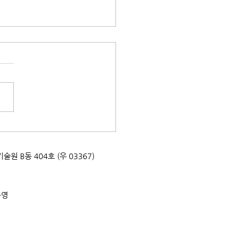
태문화교실] 지구를 지키는
팩! 박달초등학교
0720
업기술원 B동 404호 (우 03367)
운영