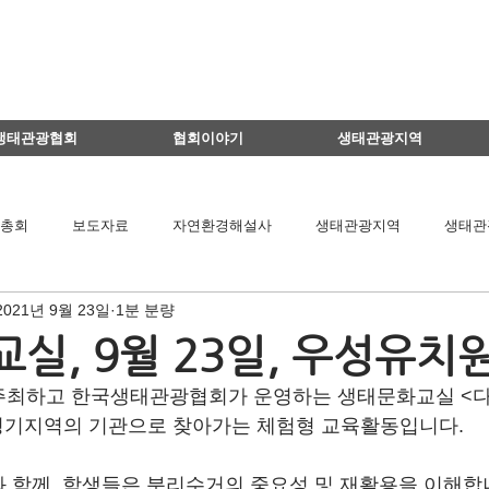
생태관광협회
협회이야기
생태관광지역
총회
보도자료
자연환경해설사
생태관광지역
생태관
2021년 9월 23일
1분 분량
이달의 생태관광지
생태관광 지역뉴스
영리더스클럽
실, 9월 23일, 우성유치
주최하고 한국생태관광협회가 운영하는 생태문화교실 <다
팅
연구용역관련
아카데미
간담회
기타
책 소개
 경기지역의 기관으로 찾아가는 체험형 교육활동입니다.
 함께  학생들은 분리수거의 중요성 및 재활용을 이해합
공익법인결산서류