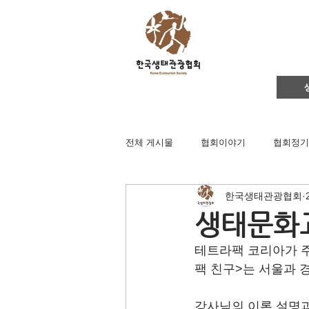
전체 게시물
협회이야기
협회정기
한국생태관광협회
영주댐바로알기
생태문화교실
생태문화교
테트라팩 코리아가 
생태관광
이벤트
지역컨설
팩 친구>는 서울과
강사님의 이론 설명과
채용공고
후원회원 가입신청