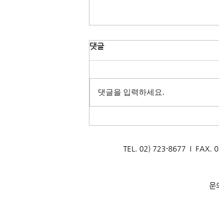
댓글
댓글을 입력하세요.
[생태문화교실] 지구를 지키는
멸균팩! 서울금화초등학교
_260806
TEL. 02) 723-8677 I F
문의