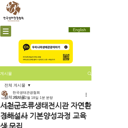
English
게시물
전체 게시물
한국생태관광협회
전체 게시물
2022년 2월 18일
1분 분량
서천군조류생태전시관 자연환
협회이야기
경해설사 기본양성과정 교육
협회정기총회
생 모집
보도자료