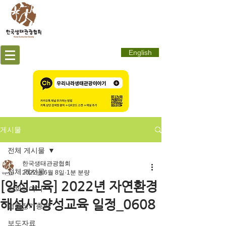
English
게시물
전체 게시물
한국생태관광협회
전체 게시물
2022년 6월 8일
1분 분량
[양성교육] 2022년 자연환경
협회이야기
해설사 양성교육 일정_0608
협회정기총회
보도자료