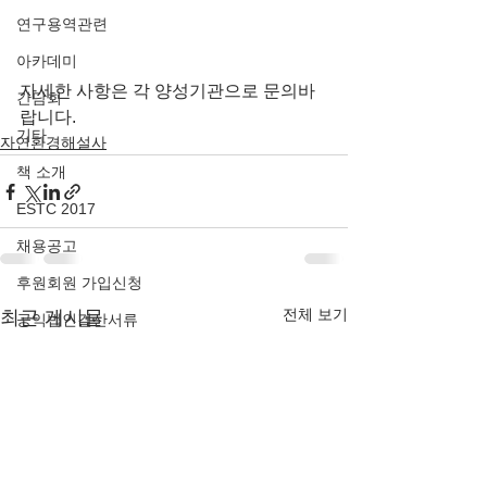
연구용역관련
아카데미
자세한 사항은 각 양성기관으로 문의바
간담회
랍니다.
기타
자연환경해설사
책 소개
ESTC 2017
채용공고
후원회원 가입신청
전체 보기
최근 게시물
공익법인결산서류