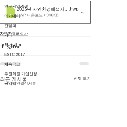
연구용역관련
.hwp
2025년 자연환경해설사 기본과정 양성교육 모집안내_
HWP 다운로드 • 946KB
아카데미
간담회
자연환경해설사
기타
책 소개
ESTC 2017
채용공고
후원회원 가입신청
전체 보기
최근 게시물
공익법인결산서류