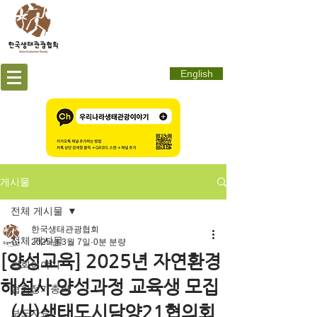
English
게시물
전체 게시물
한국생태관광협회
전체 게시물
2025년 3월 7일
0분 분량
[양성교육] 2025년 자연환경
협회이야기
해설사 양성과정 교육생 모집
협회정기총회
_(사)생태도시담양21협의회
보도자료