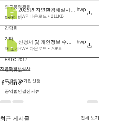
연구용역관련
.hwp
2025년 자연환경해설사 기본과정 교육생 모집 안내문
HWP 다운로드 • 211KB
아카데미
간담회
기타
.hwp
신청서 및 개인정보 수집이용동의서
HWP 다운로드 • 70KB
책 소개
ESTC 2017
자연환경해설사
채용공고
후원회원 가입신청
공익법인결산서류
전체 보기
최근 게시물