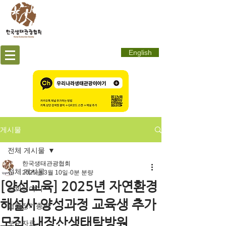
English
게시물
전체 게시물
한국생태관광협회
전체 게시물
2025년 3월 10일
0분 분량
[양성교육] 2025년 자연환경
협회이야기
해설사 양성과정 교육생 추가
협회정기총회
모집_내장산생태탐방원
보도자료