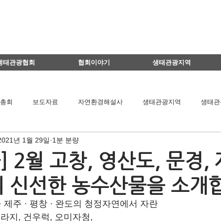
생태관광협회
협회이야기
생태관광지역
총회
보도자료
자연환경해설사
생태관광지역
생태관
2021년 1월 29일
1분 분량
이달의 생태관광지
생태관광 지역뉴스
영리더스클럽
 2월 고창, 영산도, 문경, 
의 신선한 농수산물을 소개
팅
연구용역관련
아카데미
간담회
기타
책 소개
 · 제주 · 평창 · 완도의 청정자연에서 자란
도라지, 건우럭, 오미자청,
공익법인결산서류