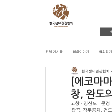
전체 게시물
협회이야기
협회정기
한국생태관광협회
영주댐바로알기
생태문화교실
[에코마마]
창, 완도
생태관광
이벤트
지역컨설
고창 · 영산도 · 문경
'잡곡, 작두콩차, 건
채용공고
후원회원 가입신청