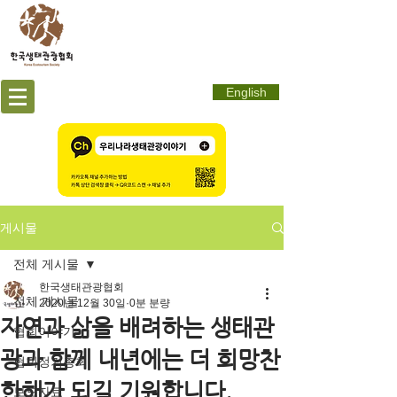
English
게시물
전체 게시물
한국생태관광협회
전체 게시물
2020년 12월 30일
0분 분량
자연과 삶을 배려하는 생태관
협회이야기
광과 함께 내년에는 더 희망찬
협회정기총회
한해가 되길 기원합니다.
보도자료