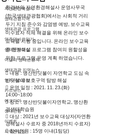
환경부와 자연환경해설사 운영사무국
자연환경해설사
(한국생태관광협회)에서는 사회적 거리
생태관광지역
두기 지침 준수와 감염병 예방, 보수교육 
생태관광 프로그램
미수료자 적체 해결을 위해 온라인 보수
영주댐바로알기
교육을 시행 중입니다. 온라인 보수교육 
생태문화교실
중 현장해설 프로그램 참여의 원할성을 
위한 프로그램 운영 계획 하였습니다.
이달의 생태관광지
생태관광 지역뉴스
 내용 : 맹산반딧불이 자연학교 도심 속 
영리더스클럽
반딧불이 보호구역 탐방 해설
 운영 일정 : 2021. 11. 23.(화) 
카드뉴스
14:00~18:00
에코마마
 장소 : 맹산반딧불이자연학교, 맹산환
경생태학습원
생태관광
​ 대상 : 2021년 보수교육 대상자(자연환
이벤트
경해설사 수료자 중 2018년까지 수료자)
 참여인원 : 15명 이내(1팀당)
지역컨설팅