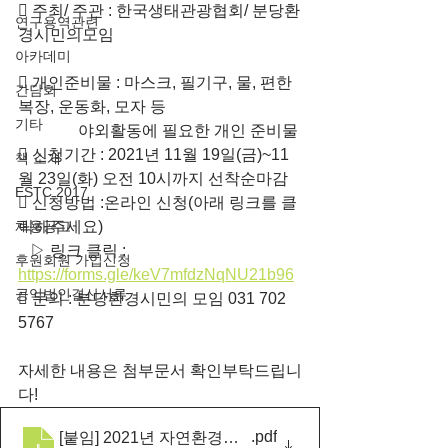
 주최/ 주관 : 한국생태관광협회/ 분당환
연구용역관련
경시민의모임
아카데미
 개인준비물 : 마스크, 필기구, 물, 편한 
간담회
복장, 운동화, 모자 등 
기타
               야외활동에 필요한 개인 준비물
​ 신청기간 : 2021년 11월 19일(금)~11
책 소개
월 23일(화) 오전 10시까지 선착순마감
ESTC 2017
​ 신청방법 :온라인 신청(아래 링크를 클
채용공고
릭해주세요)
   ▷ 링크 클릭 : 
후원회원 가입신청
https://forms.gle/keV7mfdzNqNU21b96
공익법인결산서류
​ 문의 : 분당환경시민의 모임 031 702 
5767
자세한 내용은 첨부문서 확인부탁드립니
다!
.pdf
[붙임] 2021년 자연환경해설사 보수교육 현장해설 프로