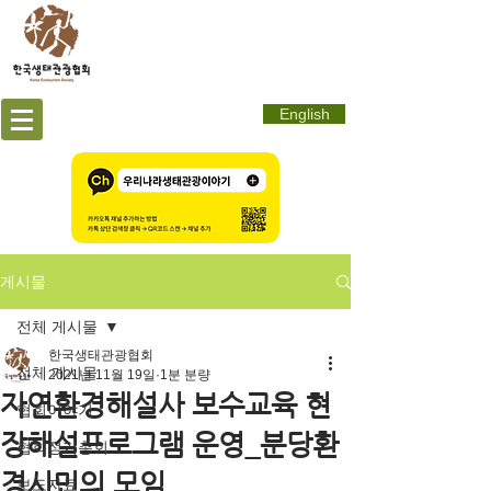
English
게시물
전체 게시물
한국생태관광협회
전체 게시물
2021년 11월 19일
1분 분량
자연환경해설사 보수교육 현
협회이야기
장해설프로그램 운영_분당환
협회정기총회
경시민의 모임
보도자료