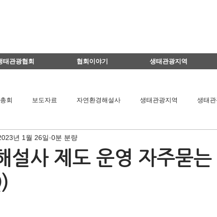
생태관광협회
협회이야기
생태관광지역
총회
보도자료
자연환경해설사
생태관광지역
생태관
2023년 1월 26일
0분 분량
이달의 생태관광지
생태관광 지역뉴스
영리더스클럽
설사 제도 운영 자주묻는
)
팅
연구용역관련
아카데미
간담회
기타
책 소개
공익법인결산서류