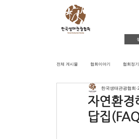
전체 게시물
협회이야기
협회정기
한국생태관광협회
영주댐바로알기
생태문화교실
자연환경해
답집(FAQ
생태관광
이벤트
지역컨설
채용공고
후원회원 가입신청