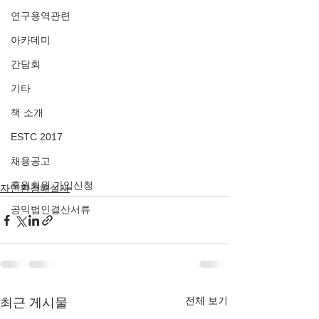
연구용역관련
아카데미
간담회
기타
책 소개
ESTC 2017
채용공고
후원회원 가입신청
자연환경해설사
공익법인결산서류
전체 보기
최근 게시물