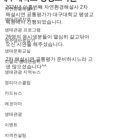
2024년 아홉번째 자연환경해설사 2차 
자연환경해설사
해설시연 공통평가가 대구대학교 평생교
생태관광지역
육원에서 진행되었습니다.     
생태관광 프로그램
26명의 응시생분들이 열심히 갈고닦아 
영주댐바로알기
오신 시연을 해주셨습니다.    
생태문화교실
2차 해설시연 공통평가 준비하시느라 고
이달의 생태관광지
생 많으셨습니다^^ 
생태관광 지역뉴스
영리더스클럽
카드뉴스
에코마마
생태관광
이벤트
지역컨설팅