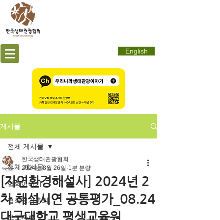
English
게시물
전체 게시물
한국생태관광협회
전체 게시물
2024년 8월 26일
1분 분량
[자연환경해설사] 2024년 2
협회이야기
차 해설시연 공통평가_08.24
협회정기총회
대구대학교 평생교육원
보도자료