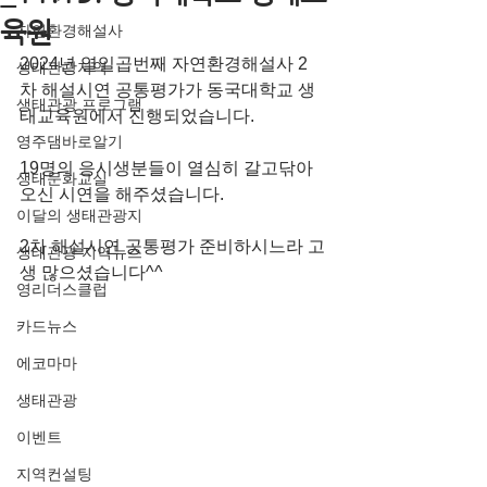
육원
자연환경해설사
2024년 열일곱번째 자연환경해설사 2
생태관광지역
차 해설시연 공통평가가 동국대학교 생
생태관광 프로그램
태교육원에서 진행되었습니다.
영주댐바로알기
19명의 응시생분들이 열심히 갈고닦아 
생태문화교실
오신 시연을 해주셨습니다.
이달의 생태관광지
2차 해설시연 공통평가 준비하시느라 고
생태관광 지역뉴스
생 많으셨습니다^^
영리더스클럽
카드뉴스
에코마마
생태관광
이벤트
지역컨설팅