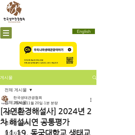
English
게시물
전체 게시물
한국생태관광협회
전체 게시물
2024년 11월 20일
1분 분량
[자연환경해설사] 2024년 2
협회이야기
차 해설시연 공통평가
협회정기총회
_11.19. 동국대학교 생태교
보도자료