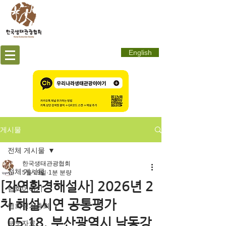
English
게시물
전체 게시물
한국생태관광협회
전체 게시물
5월 19일
1분 분량
[자연환경해설사] 2026년 2
협회이야기
차 해설시연 공통평가
협회정기총회
_05.18. 부산광역시 낙동강
보도자료