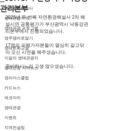
관리본부
자연환경해설사
2026년 두 번째 자연환경해설사 2차 해
생태관광지역
설시연 공통평가가 부산광역시 낙동강관
생태관광 프로그램
리본부에서 진행되었습니다.
영주댐바로알기
17명의 피평가자분들이 열심히 갈고닦
생태문화교실
아 오신 시연을 해주셨습니다.
이달의 생태관광지
준비하시느라 고생 많으셨습니다.
생태관광 지역뉴스
영리더스클럽
카드뉴스
에코마마
생태관광
이벤트
지역컨설팅