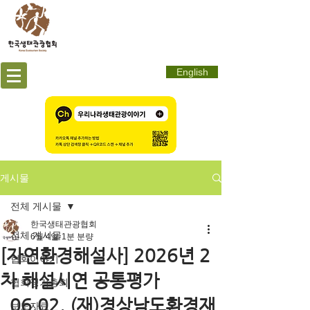
English
게시물
전체 게시물
한국생태관광협회
전체 게시물
6월 4일
1분 분량
[자연환경해설사] 2026년 2
협회이야기
차 해설시연 공통평가
협회정기총회
_06.02. (재)경상남도환경재
보도자료