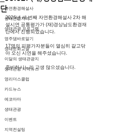
단
자연환경해설사
2026년 세 번째 자연환경해설사 2차 해
생태관광지역
설시연 공통평가가 (재)경상남도환경재
생태관광 프로그램
단에서 진행되었습니다.
영주댐바로알기
17명의 피평가자분들이 열심히 갈고닦
생태문화교실
아 오신 시연을 해주셨습니다.
이달의 생태관광지
준비하시느라 고생 많으셨습니다.
생태관광 지역뉴스
영리더스클럽
카드뉴스
에코마마
생태관광
이벤트
지역컨설팅