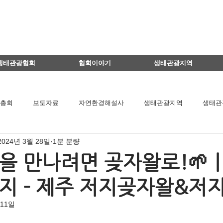
생태관광협회
협회이야기
생태관광지역
총회
보도자료
자연환경해설사
생태관광지역
생태관
2024년 3월 28일
1분 분량
이달의 생태관광지
생태관광 지역뉴스
영리더스클럽
을 만나려면 곶자왈로!🌱
지 - 제주 저지곶자왈&저
팅
연구용역관련
아카데미
간담회
기타
책 소개
 11일
공익법인결산서류