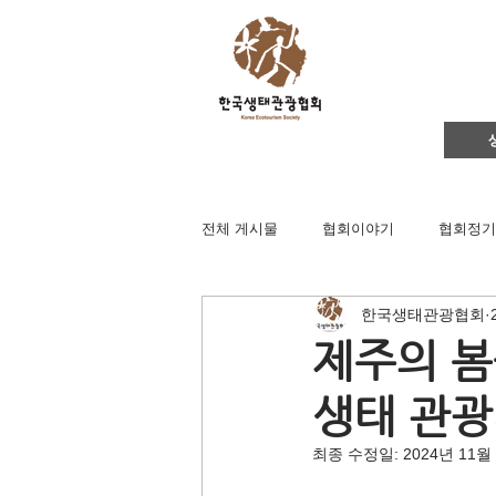
전체 게시물
협회이야기
협회정기
한국생태관광협회
영주댐바로알기
생태문화교실
제주의 봄
생태 관광
생태관광
이벤트
지역컨설
최종 수정일:
2024년 11월
채용공고
후원회원 가입신청