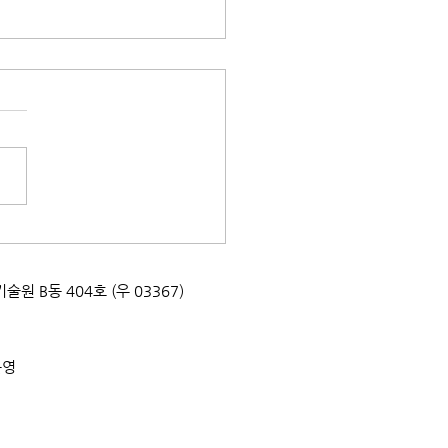
25년 이달의 생태관광지]
월 순천 순천만
업기술원 B동 404호 (우 03367)
운영