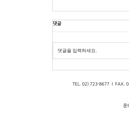
댓글
댓글을 입력하세요.
[2025년 이달의 생태관광지]
12월 서산 천수만 철새도래지
TEL. 02) 723-8677 I F
문의