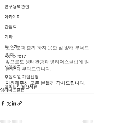
연구용역관련
아카데미
간담회
기타
책 소개
모든 분과 함께 하지 못한 점 양해 부탁드
리며, 
ESTC 2017
앞으로도 생태관광과 영리더스클럽에 많
채용공고
은 관심 부탁드립니다.
후원회원 가입신청
지원해주신 모든 분들께 감사드립니다.
공익법인결산서류
영리더스클럽