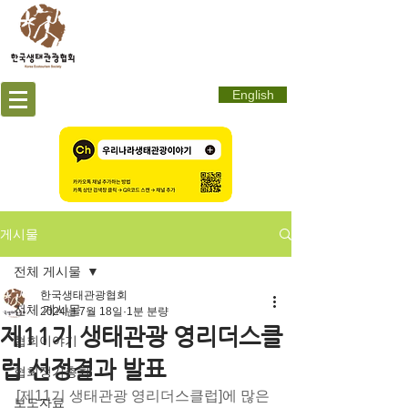
English
게시물
전체 게시물
한국생태관광협회
전체 게시물
2024년 7월 18일
1분 분량
제11기 생태관광 영리더스클
협회이야기
럽 선정결과 발표
협회정기총회
[제11기 생태관광 영리더스클럽]에 많은 
보도자료