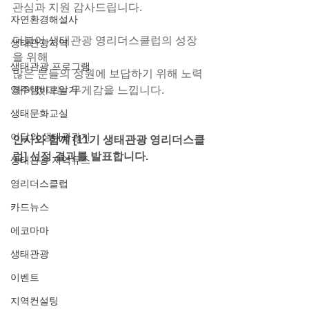
관심과 지원 감사드립니다.
자연환경해설사
더불어 생태관광 영리더스클럽의 성장
생태관광지역
을 위해 
생태관광 프로그램
많은 분들의 성원에 보답하기 위해 노력
영주댐바로알기
해야겠다는 무게감을 느낍니다.
생태문화교실
이달의 생태관광지
인사와 함께 [11기 생태관광 영리더스클
럽] 선정 결과를 발표합니다.​
생태관광 지역뉴스
영리더스클럽
카드뉴스
에코마마
생태관광
이벤트
지역컨설팅