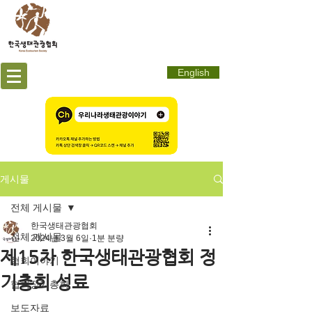
English
게시물
전체 게시물
한국생태관광협회
전체 게시물
2024년 3월 6일
1분 분량
제15차 한국생태관광협회 정
협회이야기
기총회 성료
협회정기총회
보도자료