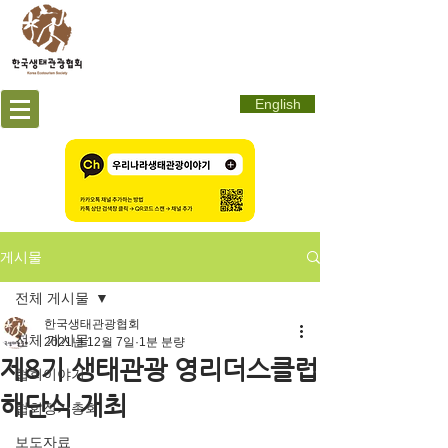
English
게시물
전체 게시물
한국생태관광협회
전체 게시물
2021년 12월 7일
1분 분량
제8기 생태관광 영리더스클럽
협회이야기
해단식 개최
협회정기총회
보도자료