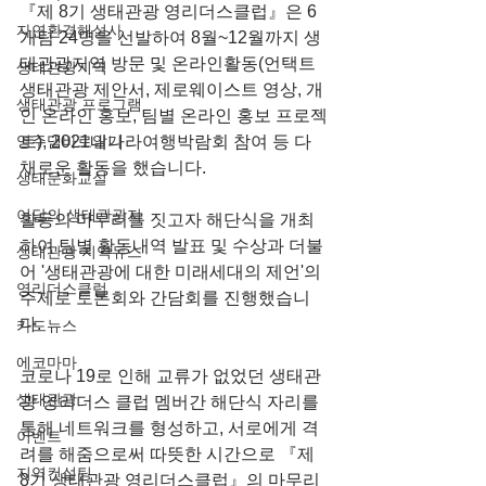
『제 8기 생태관광 영리더스클럽』은 6
자연환경해설사
개팀 24명을 선발하여 8월~12월까지 생
태관광지역 방문 및 온라인활동(언택트 
생태관광지역
생태관광 제안서, 제로웨이스트 영상, 개
생태관광 프로그램
인 온라인 홍보, 팀별 온라인 홍보 프로젝
영주댐바로알기
트), 2021내나라여행박람회 참여 등 다
채로운 활동을 했습니다.
생태문화교실
이달의 생태관광지
활동의 마무리를 짓고자 해단식을 개최
하여 팀별 활동내역 발표 및 수상과 더불
생태관광 지역뉴스
어 '생태관광에 대한 미래세대의 제언'의 
영리더스클럽
주제로 토론회와 간담회를 진행했습니
다.
카드뉴스
에코마마
코로나 19로 인해 교류가 없었던 생태관
생태관광
광 영리더스 클럽 멤버간 해단식 자리를 
통해 네트워크를 형성하고, 서로에게 격
이벤트
려를 해줌으로써 따뜻한 시간으로 『제 
지역컨설팅
8기 생태관광 영리더스클럽』의 마무리