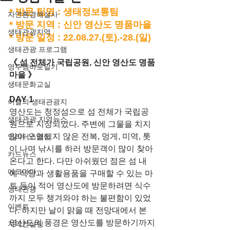
* 방문 팀명 : 생태정보통팀
자연환경해설사
* 방문 지역 : 신안 영산도 명품마을
생태관광지역
* 방문 일정 : 22.08.27.(토).-28.(일)
생태관광 프로그램
《 섬 전체가 국립공원, 신안 영산도 명품
영주댐바로알기
마을 》
생태문화교실
DAY 1 
이달의 생태관광지
영산도는 청정섬으로 섬 전체가 국립공
생태관광 지역뉴스
원으로 지정되었다. 주변에 그물을 치지
않아 오염되지 않은 전복, 멍게, 미역, 톳
영리더스클럽
이 나며 낚시를 하러 방문객이 많이 찾아
카드뉴스
온다고 한다. 다만 아쉬웠던 점은 섬 내
에코마마
에 식당과 생활용품을 구매할 수 있는 마
트 등이 적어 영산도에 방문하려면 식수
생태관광
까지 모두 챙겨와야 하는 불편함이 있었
이벤트
다. 하지만 날이 맑을 때 전망대에서 본 
영산도의 풍경은 영산도를 방문하기까지
지역컨설팅