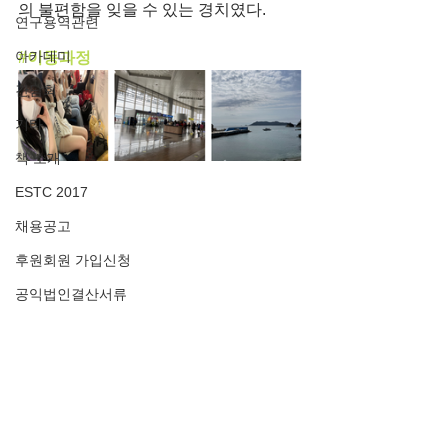
의 불편함을 잊을 수 있는 경치였다.
연구용역관련
아카데미
#이동과정
간담회
기타
책 소개
ESTC 2017
채용공고
후원회원 가입신청
공익법인결산서류