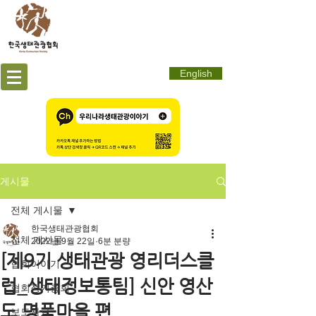
English
게시물
전체 게시물
한국생태관광협회
전체 게시물
2022년 9월 22일
6분 분량
[제9기 생태관광 영리더스클
협회이야기
럽_생태정보통팀] 신안 영산
협회정기총회
도 명품마을 편
보도자료