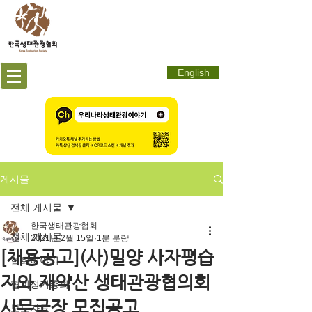
English
게시물
전체 게시물
한국생태관광협회
전체 게시물
2021년 2월 15일
1분 분량
[채용공고](사)밀양 사자평습
협회이야기
지와 재약산 생태관광협의회
협회정기총회
사무국장 모집공고
보도자료