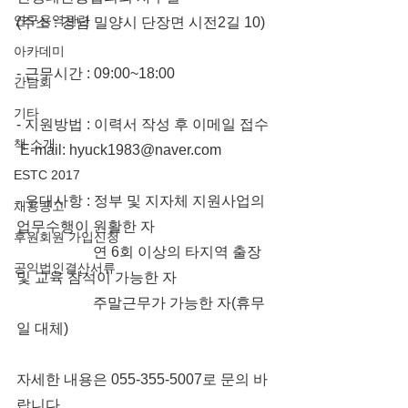
연구용역관련
(주소 : 경남 밀양시 단장면 시전2길 10)
아카데미
- 근무시간 : 09:00~18:00
간담회
기타
- 지원방법 : 이력서 작성 후 이메일 접수
책 소개
 E-mail: hyuck1983@naver.com
ESTC 2017
- 우대사항 : 정부 및 지자체 지원사업의 
채용공고
업무수행이 원활한 자
후원회원 가입신청
                     연 6회 이상의 타지역 출장 
공익법인결산서류
및 교육 참석이 가능한 자
                     주말근무가 가능한 자(휴무
일 대체)
자세한 내용은 
055-355-5007로 문의 바
랍니다.