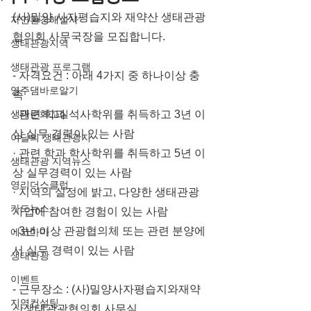
(사)밀양 사자평습지와 재약산 생태관광
자연환경해설사
협의회 사무국장을 모집합니다.
생태관광지역
생태관광 프로그램
- 자격요건 : 아래 4가지 중 하나이상 충
영주댐바로알기
족
생태문화교실
· 관련 학과 석사학위를 취득하고 3년 이
상 실무 경력이 있는 사람
이달의 생태관광지
· 관련 학과 학사학위를 취득하고 5년 이
생태관광 지역뉴스
상 실무경력이 있는 사람
영리더스클럽
· 지역의 실정에 밝고, 다양한 생태관광
카드뉴스
사업에 참여한 경험이 있는 사람
· 3년 이상 관광협의체 또는 관련 분양에
에코마마
서 실무 경력이 있는 사람
생태관광
이벤트
- 근무장소 : (사)밀양사자평습지와재약
지역컨설팅
산생태관광협의회 사무실