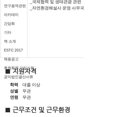
_국제협력 및 생태관광 관련 
연구용역관련
_자연환경해설사 운영 사무국 등
아카데미
간담회
기타
책 소개
ESTC 2017
채용공고
후원회원 가입신청
■ 지원자격
공익법인결산서류
     학력    
대졸 이상
     성별    
무관
     연령    
무관
■ 근무조건 및 근무환경