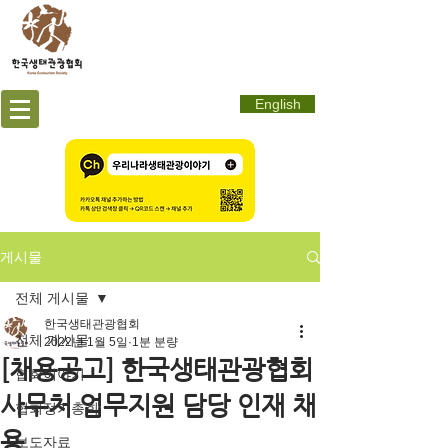
English
게시물
전체 게시물
한국생태관광협회
전체 게시물
2022년 1월 5일
1분 분량
[채용공고] 한국생태관광협회
협회이야기
사무처 업무지원 담당 인재 채
협회정기총회
용
보도자료