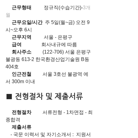
     근무형태          
정규직(수습기간)-
3개
월
     근무요일/시간  
주 5일(월~금) 오전 9
시~오후 6시
     근무지역          
서울 - 은평구
     급여                
회사내규에 따름
     회사주소         
(122-706) 서울 은평구 
불광동 613-2 한국환경산업기술원 B동 
404호
     인근전철         
서울 3호선 불광역 에
서 300m 이내
■ 전형절차 및 제출서류
     전형절차         
서류전형 - 1차면접 - 최
종합격
     제출서류
    - 국문 이력서 및 자기소개서 :  지원서 