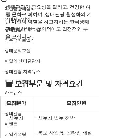
생태관광의 중요성을 알리고, 건강한 여
자연환경해설사
행 문화로 꾀하며, 생태관광 활성화의 기
생태관광지역
반 마련의 역할을 하고자하는 한국생태
관광협회에서 창의적이고 열정적인 분
생태관광 프로그램
을 모십니다.
영주댐바로알기
생태문화교실
이달의 생태관광지
생태관광 지역뉴스
영리더스클럽
■ 모집부문 및 자격요건
카드뉴스
모집분야
모집인원​
에코마마
생태관광
사무처
· 사무처 업무 전반
이벤트
_홍보 사업 및 온라인 채널
지역컨설팅