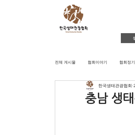
전체 게시물
협회이야기
협회정기
한국생태관광협회
영주댐바로알기
생태문화교실
충남 생태
생태관광
이벤트
지역컨설
채용공고
후원회원 가입신청