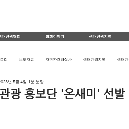
생태관광협회
협회이야기
생태관광지역
총회
보도자료
자연환경해설사
생태관광지역
생태관
2023년 5월 4일
1분 분량
이달의 생태관광지
생태관광 지역뉴스
영리더스클럽
관광 홍보단 '온새미' 선발
팅
연구용역관련
아카데미
간담회
기타
책 소개
공익법인결산서류