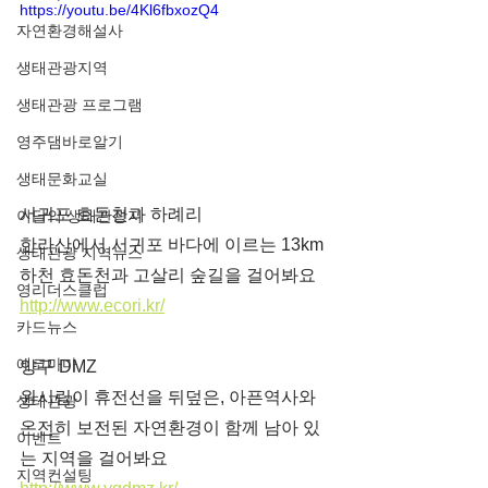
https://youtu.be/4Kl6fbxozQ4
자연환경해설사
생태관광지역
생태관광 프로그램
영주댐바로알기
생태문화교실
서귀포 효돈천과 하례리
이달의 생태관광지
한라산에서 서귀포 바다에 이르는 13km 
생태관광 지역뉴스
하천 효돈천과 고살리 숲길을 걸어봐요
영리더스클럽
http://www.ecori.kr/
카드뉴스
에코마마
양구 DMZ
원시림이 휴전선을 뒤덮은, 아픈역사와 
생태관광
온전히 보전된 자연환경이 함께 남아 있
이벤트
는 지역을 걸어봐요
지역컨설팅