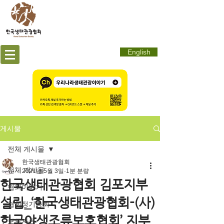
English
게시물
전체 게시물
한국생태관광협회
전체 게시물
2021년 5월 3일
1분 분량
한국생태관광협회 김포지부
협회이야기
설립_‘한국생태관광협회-(사)
협회정기총회
한국야생조류보호협회’ 지부
보도자료