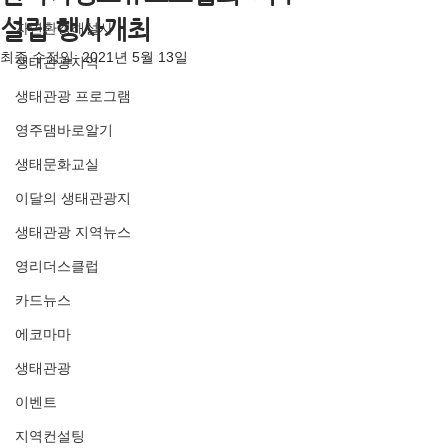
설립 행사개최
자연환경해설사
최종 수정일:
2021년 5월 13일
생태관광지역
생태관광 프로그램
영주댐바로알기
생태문화교실
이달의 생태관광지
생태관광 지역뉴스
영리더스클럽
카드뉴스
에코마마
생태관광
이벤트
지역컨설팅