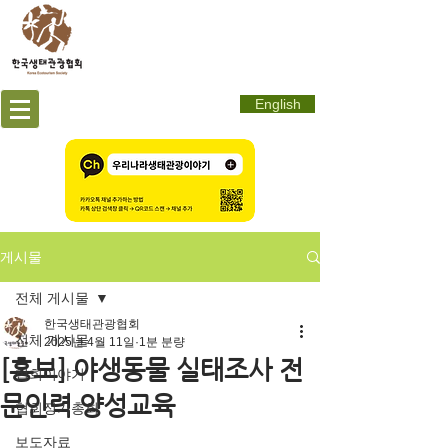
English
게시물
전체 게시물
한국생태관광협회
전체 게시물
2025년 4월 11일
1분 분량
[홍보] 야생동물 실태조사 전
협회이야기
문인력 양성교육
협회정기총회
보도자료