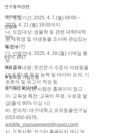
연구용역관련
아카데미
가. 모집기간: 2025. 4. 7.(월) 09:00 ~ 
2025. 4. 21.(월) 18:00까지
간담회
나. 모집대상: 생물학 등 관련 대학/대학
기타
원 재학생 및 야생동물 조사에 관심있는 
일반 시민
책 소개
다. 선발안내: 2025. 4. 28.(월) 이메일 통
ESTC 2017
보
채용공고
라. 교육내용: 준전문가 수준의 야생동물
(포유류) 종 동정 능력 및 데이터 요약, 기
후원회원 가입신청
초분석 및 보고서 작성 등
공익법인결산서류
※ 기타 자세한 사항은 홈페이지 참고
마. 교육생 특전: 교육비 무료, 수료증 발
급(출석 80% 이상 시)
바. 문의처: 대구대학교 포유동물연구실
(053-850-6978, 
wildlife_management@naver.com
)
사. 요청사항: 포스터 홈페이지 게시 및 