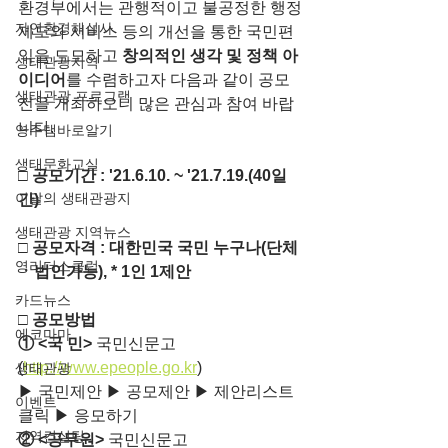
환경부에서는 관행적이고 불공정한 행정
자연환경해설사
제도와 서비스 등의 개선을 통한 국민편
익을 도모하고 
창의적인 생각 및 정책 아
생태관광지역
이디어
를 수렴하고자 다음과 같이 공모
생태관광 프로그램
전을 개최하오니 많은 관심과 참여 바랍
니다.
영주댐바로알기
생태문화교실
□ 공모기간 : '21.6.10. ~ '21.7.19.(40일
이달의 생태관광지
간)
생태관광 지역뉴스
□
공모자격 : 대한민국 국민 누구나(단체
영리더스클럽
ㆍ법인가능), * 1인 1제안
카드뉴스
□
공모방법
에코마마
① <국 민> 
국민신문고
(
http://www.epeople.go.kr
)
생태관광
▶ 국민제안 ▶ 공모제안 ▶ 제안리스트 
이벤트
클릭 ▶ 응모하기
지역컨설팅
② <공무원> 
국민신문고