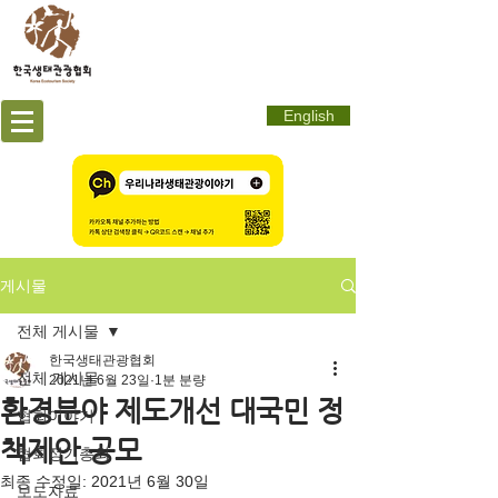
English
게시물
전체 게시물
한국생태관광협회
전체 게시물
2021년 6월 23일
1분 분량
환경분야 제도개선 대국민 정
협회이야기
책제안 공모
협회정기총회
최종 수정일:
2021년 6월 30일
보도자료