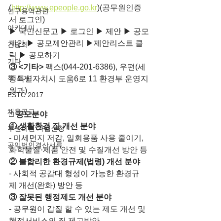
(
http://www.epeople.go.kr
)(공무원인증
연구용역관련
서 로그인)
아카데미
▶ 국민신문고 ▶ 로그인 ▶ 제안 ▶ 공모
제안 ▶ 공모제안관리 ▶제안리스트 클
간담회
릭 ▶ 공모하기
기타
③ <기타> 
팩스(044-201-6386), 우편(세
책 소개
종특별자치시 도움6로 11 환경부 운영지
원과)
ESTC 2017
채용공고
□
공모분야
① 생활환경 질 개선 분야
후원회원 가입신청
- 미세먼지 저감, 일회용품 사용 줄이기, 
공익법인결산서류
화학물질·제품 안전 및 수질개선 방안 등
② 불합리한 환경규제(법령) 개선 분야
- 사회적 공감대 형성이 가능한 환경규
제 개선(완화) 방안 등
③ 잘못된 행정제도 개선 분야
- 공무원이 갑질 할 수 있는 제도 개선 및 
행정서비스의 질 제고방안